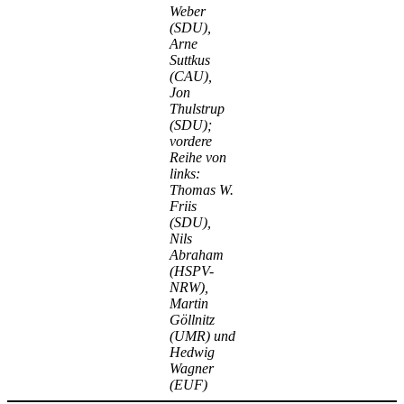
Weber
(SDU),
Arne
Suttkus
(CAU),
Jon
Thulstrup
(SDU);
vordere
Reihe von
links:
Thomas W.
Friis
(SDU),
Nils
Abraham
(HSPV-
NRW),
Martin
Göllnitz
(UMR) und
Hedwig
Wagner
(EUF)