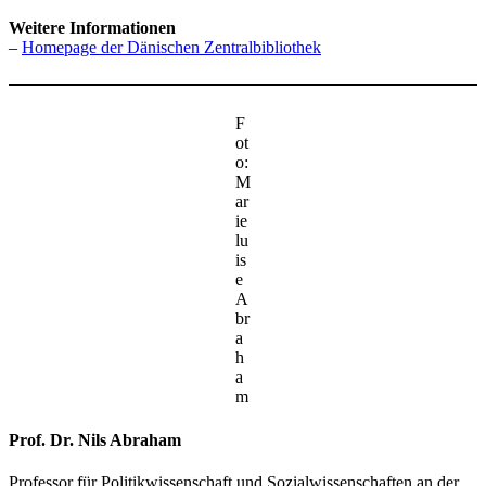
Weitere Informationen
–
Homepage der Dänischen Zentralbibliothek
F
ot
o:
M
ar
ie
lu
is
e
A
br
a
h
a
m
Prof. Dr. Nils Abraham
Professor für Politikwissenschaft und Sozialwissenschaften an der